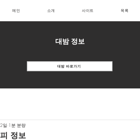
메인
소개
사이트
목록
대밤 정보
대밤 바로가기
 2일
1분 분량
피 정보